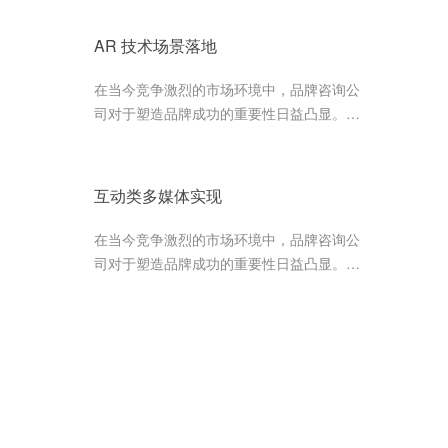
AR 技术场景落地
在当今竞争激烈的市场环境中，品牌咨询公
司对于塑造品牌成功的重要性日益凸显。这
些公司凭借其专业的市场研...
互动类多媒体实现
在当今竞争激烈的市场环境中，品牌咨询公
司对于塑造品牌成功的重要性日益凸显。这
些公司凭借其专业的市场研...