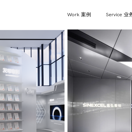
Work
案例
Service
业