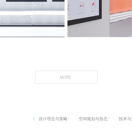
MORE
设计理念与策略
空间规划与形态
技术与
设计