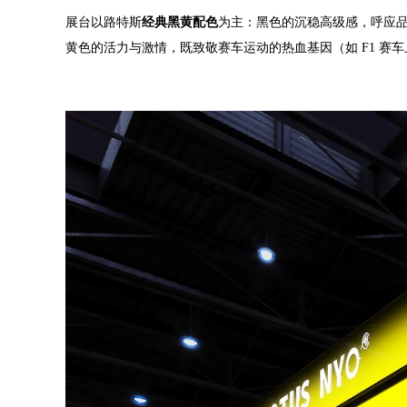
展台以路特斯
经典黑黄配色
为主：
黑色的沉稳高级感，呼应
黄色的活力与激情，既致敬赛车运动的热血基因（如 F1 